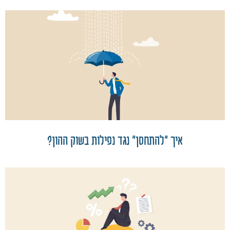
איך "להתחסן" נגד נפילות בשוק ההון?