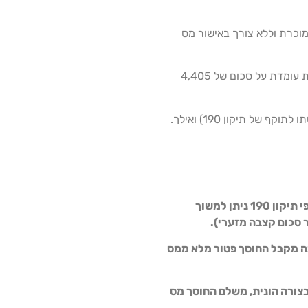
מוכרת וללא צורך באישור מס
גיל החוסך הינו 60 ומעלה וקצבתו החודשית המינימלית עומדת על סכום של 4,405
את הכספים המושקעים בקופת גמל לפי תיקון 190 ניתן למשוך
 סכום קצבה מזערי).
 מקבל החוסך פטור מלא ממס
צורה הונית, משלם החוסך מס