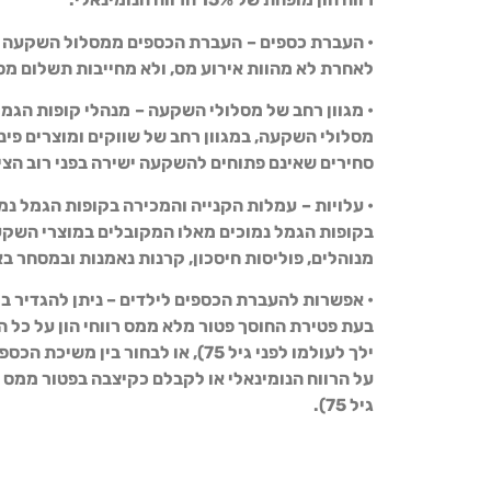
•
העברת כספים –
העברת הכספים ממסלול השקעה א
לאחרת לא מהוות אירוע מס, ולא מחייבות תשלום מס ר
•
מגוון רחב של מסלולי השקעה –
מנהלי קופות הגמל
מסלולי השקעה, במגוון רחב של שווקים ומוצרים פיננ
סחירים שאינם פתוחים להשקעה ישירה בפני רוב הצי
•
עלויות –
עמלות הקנייה והמכירה בקופות הגמל נמו
בקופות הגמל נמוכים מאלו המקובלים במוצרי השקעה
מנוהלים, פוליסות חיסכון, קרנות נאמנות ובמסחר ב
•
אפשרות להעברת הכספים לילדים –
ניתן להגדיר ב
בעת פטירת החוסך פטור מלא ממס רווחי הון על כל 
על הרווח הנומינאלי או לקבלם כקיצבה בפטור ממס רו
גיל 75).