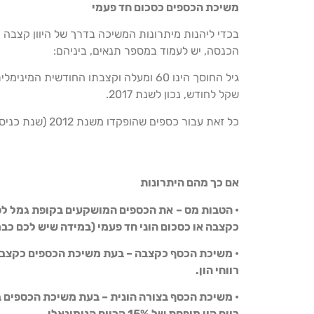
משיכת הכספים כסכום חד פעמי
בכדי ליהנות מיתרונות המשיכה בדרך של היוון קצבה 
הכנסה, יש לעמוד במספר תנאים, ביניהם:
שקל לחודש, נכון לשנת 2017.
כל זאת עבור כספים שהופקדו משנת 2012 (שנת כניסתו לתוקף של תיקון 190) ואילך.
אם כך מהם היתרונות
• הטבות מס –
כקצבה או כסכום הוני חד פעמי (במידה שיש לכם כבר
•
משיכת הכסף כקצבה –
בעת משיכת הכספים כקצבה
רווחי הון.
•
משיכת הכסף בצורה הונית –
בעת משיכת הכספים ב
רווח הון מופחת של 15% הרווח הנומינאלי.