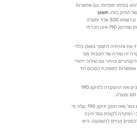
ון במיסוי מופחת, עם אפשרות
ל התיק כולו.
חשוב
שההטבות הופכות להיות משמעותיות למי שחסך וברשותו 300 אלף ומעלה
להפקדה בקופת הגמל. למי שאין סכום שכזה, יכול להיות שתיקון 190 אינו הכרחי
עודד את אזרחיה לחסוך באופן כללי
מקרה זה שורה של הטבות מס
יביים ביותר עם שילוב ייחודי
י ואפשרות למשיכה כסכום חד
במסגרת התיקון נקבעו שורה של תנאים מקלים, שהופכים את ההפקדה לתיקון 190
.
על פי נתונים שפורסמו עד כה, היקף ההפקדות לקופות גמל מאז תוקן תיקון 190, עלה פי
כי הפקדה לקופת גמל הינה
לכספים פנויים להשקעה, היא