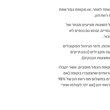
חד לאחר, או מקופת גמל אחת
ווח הון.
 השונות מציעים מבחר של
סיים, ובהם גם נכסים לא
בור.
כות, ודמי הניהול המקובלים
 מקבילים (כגון תיקים
אמצעות הבנקים).
קופת הגמל מוטבים, אשר יקבלו
הרווחים שהצטברו בקופה (אם
ילך לעולמו לפני גיל 75), או לבחור בין משיכת הכספים בתשלום מס רווח הון של 15%
וחי הון (אם ילך לעולמו אחרי