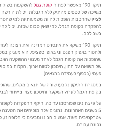
תיקון 190 מאפשר לפתוח
קופת גמל
להשקעות בשוק הה
משיכה של כספים מהתיק ללא הגבלות ויכולת הורשה ש
לציין
בשבילכם.
תיקון 190 משקף את אינטרס המדינה ואת רצונה ל
ולחסוך באפיק הפנסיוני באופן ספציפי. הוא מעניק ב
שהופכות את קופות הגמל לאחד מענפי ההשקעה האטרקט
של תשואה על ההון, חיסכון לטווח ארוך, הקלות במיסו
פעמי (בכפוף לעמידה בתנאים).
בקופת הגמל לערוץ השקעה וחיסכון מצוין
בייחוד
לבני 60 ומעלה
5 בשנים האחרונות. נתונים אלה מוכיחים את הטענה 
אטרקטיבית מאוד. אנשים הבינו ומבינים כי חלופה זו, 
נכונה עבורם.