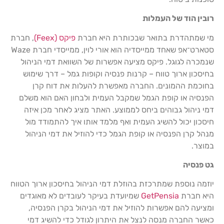
רובין הוד של העמלות
מי שמתהדרת בתואר שבכותרת היא חברת
פיקס (Feex)
, חברת
סטארט־אפ שאחד ממייסדיה הוא אורי לוין, ממייסדי חברת Waze
שנמכרה לגוגל. פיקס מציעה אפשרות של השוואת דמי הניהול
בחיסכון ארוך טווח – קרנות פנסיה וקופות גמל – דרך שימוש
בחוכמת ההמונים. החברה מאפשרת להעלות את דוח קרן
הפנסיה או קופת הגמל שמקבל העמית ולבחון האם הוא משלם
דמי ניהול גבוהים ביחס לממוצע. האתר מציג לאחר מכן איזה
חיסכון יכול להשיג העמית ואף מלמד אותו איך להתמודד מול
מנהל קרן הפנסיה או קופת הגמל כדי להוזיל את דמי הניהול
במוצר.
גט פנסיה
יוזמה נוספת שמתרכזת בהוזלת דמי הניהול בחיסכון ארוך הטווח
היא חברת
GetPensia
שמיועדת בעיקר לעובדים לא מאוגדים
ומציעה להם אפשרות להוזיל את דמי הניהול בקרן הפנסיה,
כאשר החברה מנסה לנצל את היתרון לגודל כדי להשיג דמי