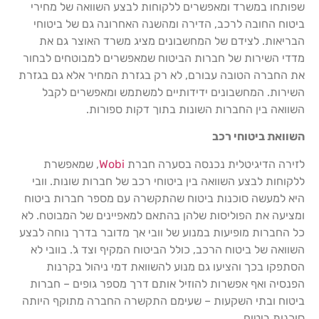
שפותחו במשרד ומאפשרים ללקוחות לבצע השוואה של מחירי
ביטוח החובה לרכב, הדירה ומהשנה האחרונה גם של ביטוחי
הבריאות. לצידם של המחשבונים מציג משרד האוצר גם את
מדדי השירות של חברות הביטוח שמאפשרים למבוטחים לבחור
את החברה הטובה עבורם, לא רק בגזרת המחיר אלא גם בגזרת
השירות. המחשבונים ידידותיים למשתמש ומאפשרים לקבל
השוואה בין החברות השונות בתוך דקות ספורות.
השוואת ביטוחי רכב
לזירה הדיגיטלית נכנסה בסערה חברת
Wobi
, שמאפשרת
ללקוחות לבצע השוואה בין ביטוחי רכב של חברות שונות. וובי
היא למעשה סוכנות ביטוח שהתקשרה עם מספר חברות ביטוח
ומציעה את הפוליסות שלהן בהתאם למאפיינים של המבוטח. לא
כל החברות מופיעות במנוע של וובי אך מדובר בדרך נוחה לבצע
השוואה של ביטוח הרכב, כולל הביטוח המקיף וצד ג'. בוובי לא
הסתפקו בכך והציעו גם מנוע להשוואת דמי ניהול בקרנות
הפנסיה ואף אפשרות להוזיל אותם דרך מספר גופים – חברות
ביטוח ובתי השקעות – שעימם התקשרה החברה מתוקף היותה
סוכנות ביטוח.