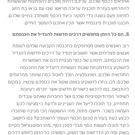
אחראים לכסף שלכם, עליכם להיות מוכנים להפתעות שהעשויות
להתרחש בעזרת תוכנית ערוכה מראש. שבו עם בן או בת הזוג
לפחות פעם בשנה כדי לסקור כיצד הכסף משתלב בחיים שלכם.
תכננו תוכנית פיננסית אשר תכין אתכם להמשך החיים.
5. הם כל הזמן מחפשים דרכים חדשות להגדיל את הכנסתם
רוב האנשים פשוט מסתפקים בהכנסה הקבועה שלהם לעומת
אנשים מצליחים אשר חושבים תמיד על דרכים חדשות להגדיל
את הכנסתם. חיסכון של כסף מבטיח לכם את האפשרות
להשקיע בהזדמנויות שונות העשויות להגדיל את ההכנסה
החודשית שלכם. האינפלציה הולך לאכול כמה שיותר מהרווחים
שלכם, לכן בחרו להשקיע באופן שקול את כספכם עכשיו. במקום
להתבאס, נסו לרכוש כישורים חדשים אשר יתרמו רעיונות
לשיפור הפרודוקטיביות שלכם ושל החברות שאתם עובדים
תחתיהן, כך תוכלו לייעל את העניינים ולדעת כי מגיעה לכם
העלאה בשכר. חישבו פתוח, מהי ההשקעה הכי מניבה שתוכלו
לבצע כעת בעזרת סכום הכסף העומד לרשותכם? נסו לחשוב
כיצד תוכלו לעשות כסף מבלי לסכן כסף, מהו הפוטנציאל הקיים
בשוק ומה הן הדרישות של השוק, המשיכו כל הזמן לחפש דרכים