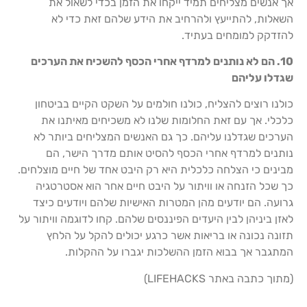
אך אנשים מצליחים תמיד ייקחו את הזמן בכדי לשאול את
השאלות, להתייעץ ולהרחיב את הידע שלהם זאת כדי לא
להזדקק למומחים בעתיד.
10. הם לא נותנים למרדף אחרי הכסף להשכיח את הערכים
שגדלו עליהם
כולנו רוצים להצליח, כולנו חולמים על השקט הקיים בביטחון
כלכלי. אך עם זאת החלומות שלנו לא משכיחים מאיתנו את
הערכים שגדלנו עליהם. כך גם האנשים המצליחים ביותר לא
נותנים למרדף אחרי הכסף להסיט אותם מדרך הישר, הם
מבינים כי הצלחה כלכלית היא רק היבט אחד של חיים מוצלחים.
כך שכל הזנחה או וויתור על היבט חיים אחר הוא אסטרטגיה
גרועה. הם יודעים מהן המטרות האישיות שלהם ויודעים כיצד
לאזן ביניהן לבין היעדים הפיננסים שלהם. קחו לדוגמה וויתור על
תזונה נכונה או בריאות אשר כרגע יכולים להקל על הלחץ
המתגבר אך בבוא הזמן ההשלכות יגברו על ההקלות.
(מתוך כתבה באתר LIFEHACKS)