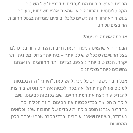
מרבית האנשים כיום הם "עבדים מודרניים" של השיטה
הקפיטליסטית. והכוונה היא, שמאות אלפי משפחות, בעיקר
בעשור האחרון, חוות קשיים כלכליים ואינן עומדות בנטל החובות
הרובצים עליהן.
אז במה אשמה השיטה?
הבעיה היא שהשיטה מעודדת את תרבות הצריכה. ורובנו גדלנו
בצל החשיבה שככל שיש לנו יותר – בית יותר גדול, מכונית יותר
יקרה, תכשיטים יותר נוצצים, בגדים יותר ממותגים, אז אנחנו
נחשבים ליותר מצליחנים.
אבל רוב המשפחות, על מנת להשיג את "היותר" הזה נכנסות
למינוס ואז לוקחות הלוואה בכדי לכסות את המינוס ושוב רוצות
להגדיל עוד קצת את רמת החיים, ושוב נכנסות למינוס, ושוב
לוקחות הלוואה בכדי לכסות את המינוס וחוזר חלילה. כך
בהדרגה אנחנו הופכים להיות עבדים של החובות שלנו וכלואים
בעבודה, לעיתים שאיננו אוהבים, בכדי לקבל שכר שיכסה חלק
מהחובות.