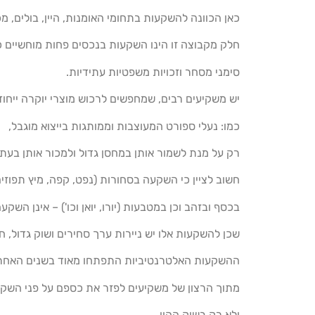
כאן הכוונה להשקעות בתחומי האומנות, היין, בולים, מכו
חלק מקבוצה זו הינו השקעות בנכסים פחות מוחשיים כ
סימני מסחר וזכויות משפטיות עתידיות.
יש משקיעים רבים, שמחפשים לרכוש מוצרי יוקרה ייחודי
כמו: נעלי ספורט המעוצבות וממותגות בייצוא מוגבל,
רק על מנת לשמור אותן במחסן גדול ולמכור אותן בעתיד
חשוב לציין כי השקעה בסחורות (נפט, קפה, מיץ תפוזים 
בכסף ובזהב וכן במטבעות (יורו, יואן וכו') – אינן השק
שכן להשקעות אלו יש ניירות ערך סחירים ושוק גדול, ח
ההשקעות האלטרנטיביות התפתחו מאוד בשנים האחרו
מתוך הרצון של משקיעים לפזר את כספם על פני השקע
ולא רק בשוק ההון.