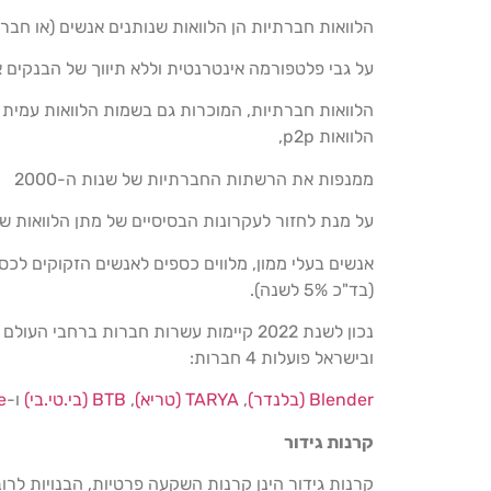
הלוואות חברתיות הן הלוואות שנותנים אנשים (או חברו
על גבי פלטפורמה אינטרנטית וללא תיווך של הבנקים 
הלוואות חברתיות, המוכרות גם בשמות הלוואות עמית ל
הלוואות p2p,
ממנפות את הרשתות החברתיות של שנות ה-2000
על מנת לחזור לעקרונות הבסיסיים של מתן הלוואות ש
אנשים בעלי ממון, מלווים כספים לאנשים הזקוקים לכ
(בד"כ 5% לשנה).
נכון לשנת 2022 קיימות עשרות חברות ברחבי 
ובישראל פועלות 4 חברות:
nder (בלנדר)
Ble
,
TARYA (טריא)
,
BTB (בי.טי.בי)
ו-
ce
קרנות גידור
קרנות גידור הינן קרנות השקעה פרטיות, הבנויות לר