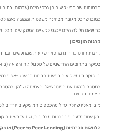
הבטוחות של המשקיעים הן נכסי היזם (אדמות, בתים וכו
כמובן שהכל מגובה מבחינה משפטית וממונה נאמן לכס
כך שאם חלילה היזם ייכנס לקשיים המשקיעים יקבלו 
קרנות הון סיכון
קרנות הון סיכון הינן מרכזי השקעות שמחפשים חברות
בעיקר בתחומים החדשניים של טכנולוגיה ורפואה (ביו-
הן סוקרות ומשקיעות במאות חברות סטארט-אפ מבטיח
במטרה לזהות את הפוטנציאל והצמיחה שלהן ובמטרה ל
תצמח ותרוויח.
מובן מאליו שחלק גדול מהכספים המושקעים יורדים לטמ
ורק אחוז מזערי מהחברות מצליחות, וגם אז לעיתים קרו
הלוואות חברתיות (Peer to Peer Lending) או בקיצור P2P